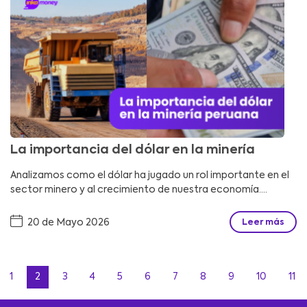
La importancia del dólar en la minería
Analizamos como el dólar ha jugado un rol importante en el
sector minero y al crecimiento de nuestra economía....
20 de Mayo 2026
Leer más
1
2
3
4
5
6
7
8
9
10
11